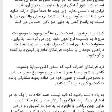
والدین فکر می کنند که اگر کودک شان در ظاهر بی علاقه
است، لابد هنوز آمادگی لازم را ندارد، یا بدتر از آن، شاید
نیازی به دانستن ندارد. ولی بچه ها حتماً سؤال دارند، شاید
نمی دانند که چگونه بپرسند یا شاید بی میلی والدین خود را
نسبت به پاسخ گفتن به چنین سؤالاتی احساس می کنند.
کودکان در چنین موقعیت هایی هنگام برخورد با موضوعات
مربوط به جنسیت از والدین خود روی می گردانند. بنابراین،
مسئولیت شما این است که حرف بزنید و اجازه ندهید که
ناراحتی خودتان یا سکوت فرزندتان مانع باز کردن باب گفت
و گو بشود.
نزد فرزندتان اعتراف کنید که سخن گفتن دربارۀ جنسیت
گاهی با شرم و حیا همراه است، چون موضوع خیلی حساس
و خصوصی است و همین خود می تواند زمینه مشترکی باشد
تا گفت و گوی تان را آغاز کنید.
به یاد داشته باشید که لازم نیست همه اطلاعات را یک جا در
اختیار او بگذارید، فراگیری آموزش جنسی نیز مانند درس
هایی چون ریاضی و علوم باید به صورت تدریجی و در طی
زمان صورت گیرد. از مفاهیم پایه ای شروع کنید و همگام با